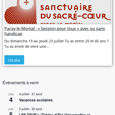
Paray-le-Monial : « Session pour tous » avec ou sans
handicap
Du dimanche 19 au jeudi 23 juillet Tu as entre 25 et 45 ans ?
Tu as envie de vivre une...
Lire plus
Évènements à venir
4 juillet
-
31 août
JUIL
4
Vacances scolaires
5 juillet
-
30 août
JUIL
5
LES TEUF’s (Tables d’Eté Universelles et