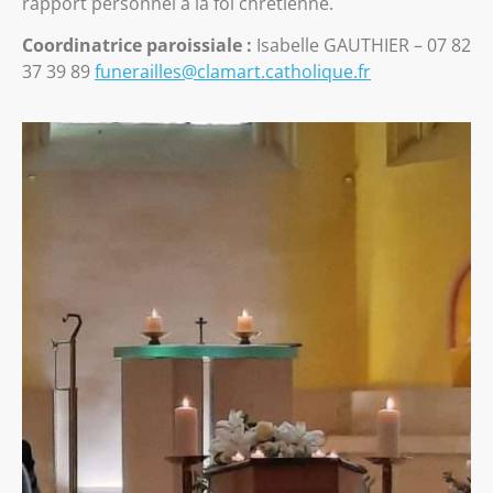
rapport personnel à la foi chrétienne.
Coordinatrice
paroissiale
:
Isabelle GAUTHIER – 07 82
37 39 89
funerailles@clamart.catholique.fr