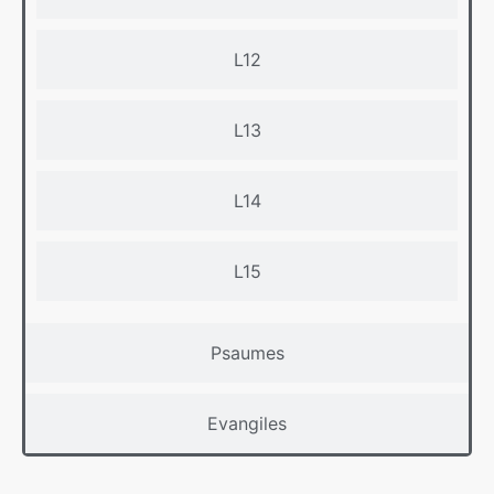
L12
L13
L14
L15
Psaumes
Evangiles