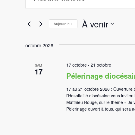
et
clé.
Rechercher
Évènements
navigation
par
À venir
mot-
Aujourd’hui
de
clé.
Sélectionnez
une
vues
date.
octobre 2026
Évènements
17 octobre
-
21 octobre
SAM
17
Pélerinage diocésa
17 au 21 octobre 2026 : Ouverture d
l’Hospitalité diocésaine vous invit
Matthieu Rougé, sur le thème « Je 
Pèlerinage ouvert à tous, qui sera