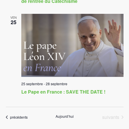
de rentrée du Catéchisme
VEN
25
25 septembre
-
28 septembre
Le Pape en France : SAVE THE DATE !
Évènements
Aujourd’hui
suivants
Évènements
précédents