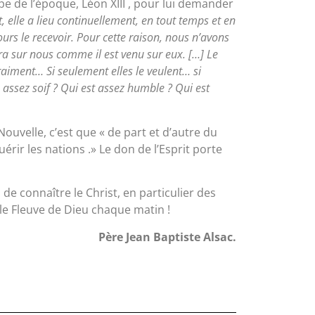
pe de l’époque, Léon XIII , pour lui demander
, elle a lieu continuellement, en tout temps et en
ours le recevoir. Pour cette raison, nous n’avons
dra sur nous comme il est venu sur eux. […] Le
raiment… Si seulement elles le veulent… si
assez soif ? Qui est assez humble ? Qui est
uvelle, c’est que « de part et d’autre du
uérir les nations .» Le don de l’Esprit porte
de connaître le Christ, en particulier des
 le Fleuve de Dieu chaque matin !
Père Jean Baptiste Alsac.