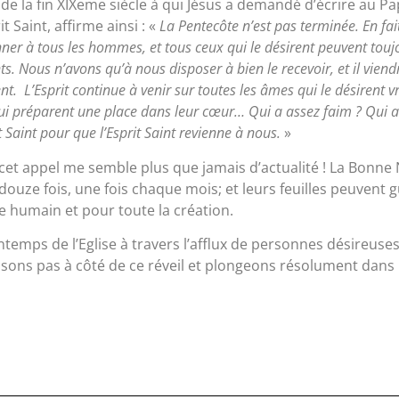
 de la fin XIXeme siècle à qui Jésus a demandé d’écrire au Pa
t Saint, affirme ainsi : «
La Pentecôte n’est pas terminée. En fait
onner à tous les hommes, et tous ceux qui le désirent peuvent touj
s. Nous n’avons qu’à nous disposer à bien le recevoir, et il vien
. L’Esprit continue à venir sur toutes les âmes qui le désirent v
lui préparent une place dans leur cœur… Qui a assez faim ? Qui a 
t Saint pour que l’Esprit Saint revienne à nous.
»
et appel me semble plus que jamais d’actualité ! La Bonne No
t douze fois, une fois chaque mois; et leurs feuilles peuvent g
re humain et pour toute la création.
emps de l’Eglise à travers l’afflux de personnes désireuses 
passons pas à côté de ce réveil et plongeons résolument dans