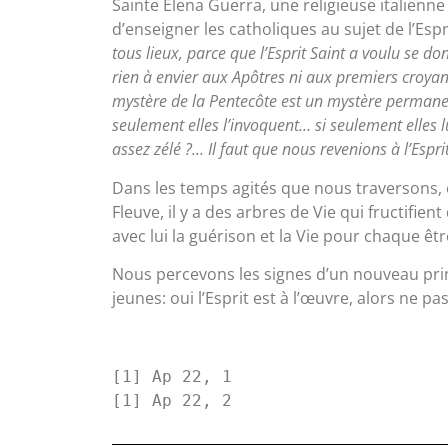
Sainte Elena Guerra, une religieuse italienne
d’enseigner les catholiques au sujet de l’Espri
tous lieux, parce que l’Esprit Saint a voulu se d
rien à envier aux Apôtres ni aux premiers croyant
mystère de la Pentecôte est un mystère permanent
seulement elles l’invoquent… si seulement elles 
assez zélé ?… Il faut que nous revenions à l’Espri
Dans les temps agités que nous traversons, c
Fleuve, il y a des arbres de Vie qui fructifien
avec lui la guérison et la Vie pour chaque êt
Nous percevons les signes d’un nouveau print
jeunes: oui l’Esprit est à l’œuvre, alors ne 
[1] Ap 22, 1
[1] Ap 22, 2