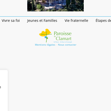
Vivre sa foi
Jeunes et Familles
Vie fraternelle
Étapes de
Mentions légales
–
Nous contacter
e