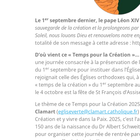
er
Le 1
septembre dernier, le pape Léon XIV é
sauvegarde de la création et la prolongeons par l
Soleil, nous louons Dieu et renouvelons notre 
totalité de son message à cette adresse : htt
D’où vient ce « Temps pour la Création »…
une journée consacrée à la préservation de l
er
du 1
septembre pour instituer dans l’Église
rejoignait celle des Églises orthodoxes qui, à
er
« temps de la création » du 1
septembre au 4
le 4 octobre est la fête de St François d’Assi
Le thème de ce Temps pour la Création 2025 est
Clamart
(
egliseverte@clamart.catholique.fr
)
Création et y vivre dans la Paix. 2025, c’est
150 ans de la naissance du Dr Albert Schweitz
pour organiser cette journée de rentrée par