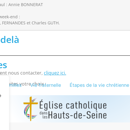
 Paul : Annie BONNERAT
week-end :
L FERNANDES et Charles GUTH.
-delà
es
ent nous contacter,
cliquez ici.
s, faites votre choix :
t Familles
Vie fraternelle
Étapes de la vie chrétienne
e