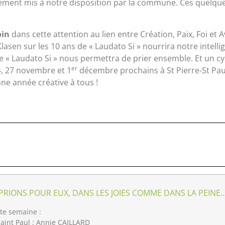
ement mis à notre disposition par la commune. Ces quelques
oin
dans cette attention au lien entre Création, Paix, Foi et 
Klasen sur les 10 ans de « Laudato Si » nourrira notre intell
e « Laudato Si » nous permettra de prier ensemble. Et un cycl
er
4, 27 novembre et 1
décembre prochains à St Pierre-St Pau
 intégrale ! Bonne année créative à tous !
PRIONS POUR EUX, DANS LES JOIES COMME DANS LA PEINE
te semaine :
aint Paul : Annie CAILLARD