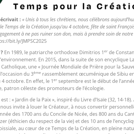
crivait :
« Unis à tous les chrétiens, nous célébrons aujourd’hui
e Temps de la Création jusqu’au 4 octobre, fête de saint François
engagement à ne pas ruiner son don, mais à prendre soin de not
ps://bit.ly/JMPSC2025
er
 ?
En 1989, le patriarche orthodoxe Dimitrios 1
de Constant
’environnement. En 2015, dans la suite de son encyclique Lau
 Catholique, une « Journée Mondiale de Prière pour la Sauveg
ème
 l’occasion du 3
rassemblement œcuménique de Sibiu en
er
 octobre. En effet, le 1
septembre est le début de l’année 
se, patron céleste des promoteurs de l’écologie.
 : « Jardin de la Paix », inspiré du Livre d’Isaïe (32, 14-18).
 nous invite à louer le Créateur, à nous convertir personnell
 l’année des 1700 ans du Concile de Nicée, des 800 ans du Ca
er (éthicien du respect de la vie) et des 10 ans de l’encycliq
oissiale, au cœur de ce Temps de la Création, en pleine nat